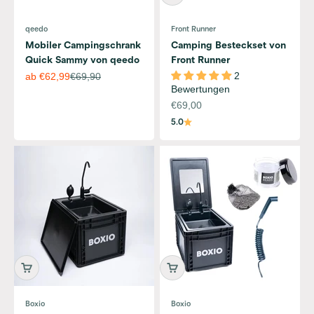
qeedo
Front Runner
Mobiler Campingschrank
Camping Besteckset von
Quick Sammy von qeedo
Front Runner
Angebot
Regulärer Preis
2
ab €62,99
€69,90
Bewertungen
Angebot
€69,00
5.0
Machen Sie Ihre nächste Campingreise zu einem
kulinarischen Erlebnis mit dem richtigen Camping
Besteck. Wir bieten eine breite Auswahl an
hochwertigem Camping Besteck, das perfekt für Ihre
Boxio
Boxio
Outdoor-Küche geeignet ist. Wir bieten komplette