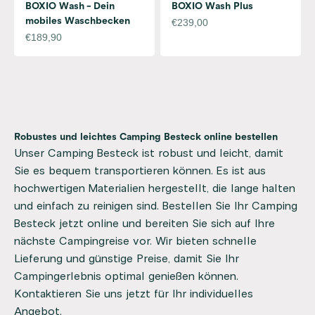
BOXIO Wash - Dein
BOXIO Wash Plus
Camping Besteck-Sets, die alles enthalten, was Sie für
mobiles Waschbecken
Angebot
€239,00
Ihre Outdoor-Küche benötigen. Von Messer und Gabel
Angebot
€189,90
bis hin zu Löffel und Flaschenöffner - alles, was Sie
brauchen, um Ihre Mahlzeiten unterwegs zu genießen.
Unser Camping Besteck ist robust und leicht, damit
Sie es bequem transportieren können. Es ist aus
hochwertigen Materialien hergestellt, die lange halten
und einfach zu reinigen sind. Bestellen Sie Ihr Camping
Besteck jetzt online und bereiten Sie sich auf Ihre
nächste Campingreise vor. Wir bieten schnelle
Lieferung und günstige Preise, damit Sie Ihr
Campingerlebnis optimal genießen können.
Kontaktieren Sie uns jetzt für Ihr individuelles
Angebot.