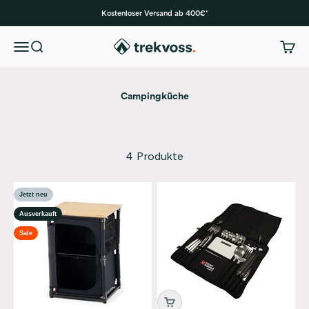
Zum Inhalt springen
Kostenloser Versand ab 400€*
trekvoss
Suche
Ware
Menü
4 Produkte
Jetzt neu
Ausverkauft
Sale