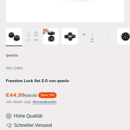
qeedo
SKU: Z3903
Freedom Lock Set 2.0 von qeedo
Angebot
€44,99
Regulärer Preis
€49,90
Spare 10%
inkl. MwSt. zzgl.
Versandkosten
Hohe Qualität
Schneller Versand