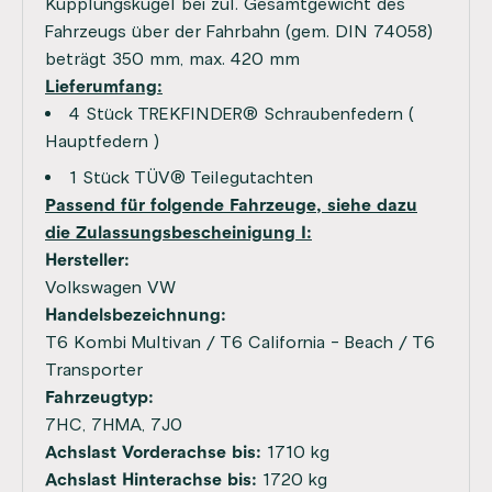
Kupplungskugel bei zul. Gesamtgewicht des
Fahrzeugs über der Fahrbahn (gem. DIN 74058)
beträgt 350 mm, max. 420 mm
Lieferumfang:
4 Stück TREKFINDER® Schraubenfedern (
Hauptfedern )
1 Stück TÜV® Teilegutachten
Passend für folgende Fahrzeuge, siehe dazu
die Zulassungsbescheinigung I:
Hersteller:
Volkswagen VW
Handelsbezeichnung:
T6 Kombi Multivan / T6 California - Beach / T6
Transporter
Fahrzeugtyp:
7HC, 7HMA, 7J0
Achslast Vorderachse bis:
1710 kg
Achslast Hinterachse bis:
1720 kg