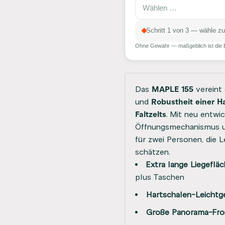
Schritt 1 von 3 — wähle zu
Ohne Gewähr — maßgeblich ist die B
Das
MAPLE 155
vereint
und
Robustheit einer H
Faltzelts
. Mit neu entwi
Öffnungsmechanismus un
für zwei Personen, die 
schätzen.
Extra lange Liegeflä
plus Taschen
Hartschalen-Leichtg
Große Panorama-Fron