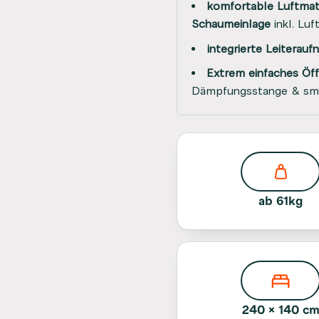
komfortable Luftmat
Schaumeinlage
inkl. Lu
integrierte Leiterau
Extrem einfaches Öf
Dämpfungsstange & sm
ab 61kg
240 × 140 c