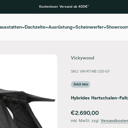
Kostenloser Versand ab 400€*
ausstatten
Dachzelte
Ausrüstung
Scheinwerfer
Showroo
Vickywood
SKU: VW-RT-ME-155-GY
Jetzt neu
Hybrides Hartschalen-Falt
Angebot
€2.690,00
inkl. MwSt. zzgl.
Versandkoste