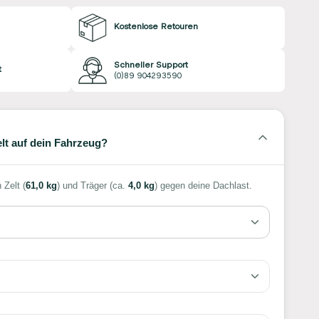
Kostenlose Retouren
Schneller Support
t
(0)89 904293590
lt auf dein Fahrzeug?
 Zelt (
61,0 kg
) und Träger (ca.
4,0 kg
) gegen deine Dachlast.