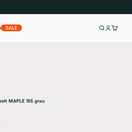
m
SALE
Suche
Anmelden
Warenko
zelt MAPLE 155 grau
n