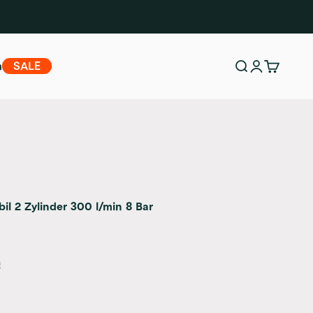
m
SALE
Suche
Anmelden
Warenko
il 2 Zylinder 300 l/min 8 Bar
n