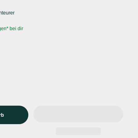
nteurer
en* bei dir
rb