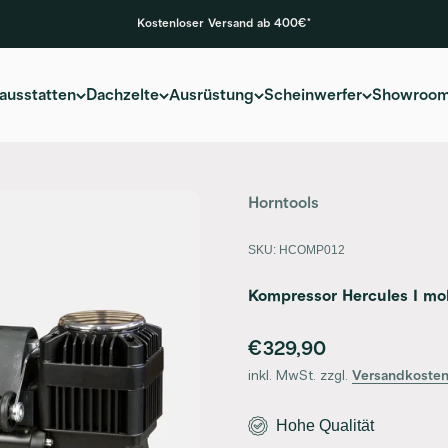
Kostenloser Versand ab 400€*
ausstatten
Dachzelte
Ausrüstung
Scheinwerfer
Showroo
Horntools
SKU: HCOMP012
Kompressor Hercules I mob
Angebot
€329,90
inkl. MwSt. zzgl.
Versandkoste
Hohe Qualität