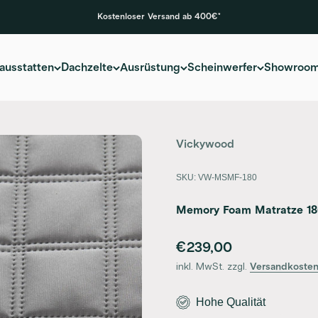
Kostenloser Versand ab 400€*
ausstatten
Dachzelte
Ausrüstung
Scheinwerfer
Showroo
Vickywood
SKU: VW-MSMF-180
Memory Foam Matratze 18
Angebot
€239,00
inkl. MwSt. zzgl.
Versandkoste
Hohe Qualität