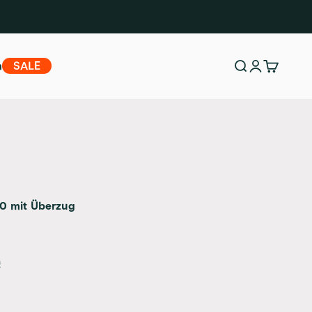
m
SALE
Suche
Anmelden
Warenko
0 mit Überzug
n