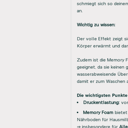
schmiegt sich so deine
an.
Wichtig zu wissen:
Der volle Effekt zeigt 
Körper erwärmt und dam
Zudem ist die Memory F
geeignet, da sie keinen
wasserabweisende Überz
damit er zum Waschen
Die wichtigsten Punkte 
Druckentlastung:
vor
Memory Foam
bietet
Nährboden für Hausmi
⇒ insbesondere für
All