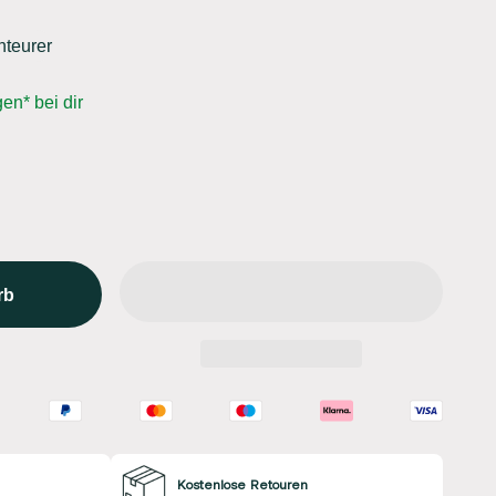
nteurer
en* bei dir
rb
Kostenlose Retouren