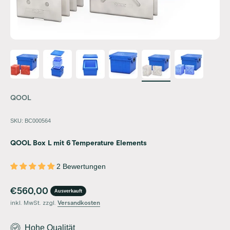
QOOL
SKU: BC000564
QOOL Box L mit 6 Temperature Elements
2 Bewertungen
Angebot
€560,00
Ausverkauft
inkl. MwSt. zzgl.
Versandkosten
Hohe Qualität