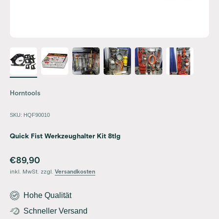
Horntools
SKU: HQF90010
Quick Fist Werkzeughalter Kit 8tlg
Angebot
€89,90
inkl. MwSt. zzgl.
Versandkosten
Hohe Qualität
Schneller Versand