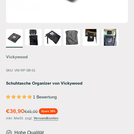
Vickywood
SKU: VW-RP-SB-01
Schuhtasche Organizer von Vickywood
1 Bewertung
Angebot
€36,90
Regulärer Preis
€45,00
Spare 18%
inkl. MwSt. zzgl.
Versandkosten
Hohe Qualität