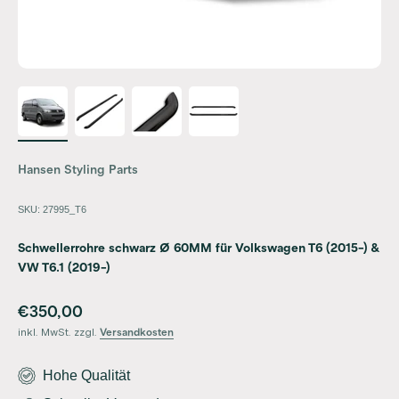
Hansen Styling Parts
SKU: 27995_T6
Schwellerrohre schwarz Ø 60MM für Volkswagen T6 (2015-) &
VW T6.1 (2019-)
Angebot
€350,00
inkl. MwSt. zzgl.
Versandkosten
Hohe Qualität