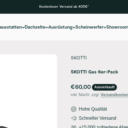
Kostenloser Versand ab 400€*
ausstatten
Dachzelte
Ausrüstung
Scheinwerfer
Showroo
SKOTTI
SKOTTI Gas 6er-Pack
Angebot
€60,00
Ausverkauft
inkl. MwSt. zzgl.
Versandkoste
Hohe Qualität
Schneller Versand
+15.000 zufriedene Abe