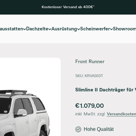
Kostenloser Versand ab 400€*
ausstatten
Dachzelte
Ausrüstung
Scheinwerfer
Showroo
Front Runner
SKU: KRVA003T
Slimline II Dachträger fü
Angebot
€1.079,00
inkl. MwSt. zzgl.
Versandkoste
Hohe Qualität