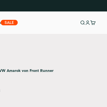
m
SALE
Suche
Anmelden
Warenko
r VW Amarok von Front Runner
n